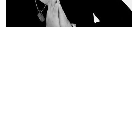
Дарья Носкова
Астролог, шаман и расстановщик
В эзотерике и психологии я лет тридцать. Училась в ВШКА у
Авессалома Подводного, у Стена Грофа и Ричарда Тарнаса,
Елены Веселаго и Даана ван Кампенхаута и ещё у многих и
многих.
Я консультирую в частном формате, веду группы очно и
онлайн, обучаю астрологии.