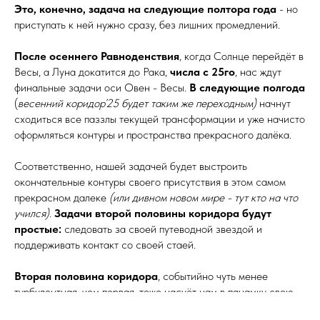
Это, конечно, задача на следующие полтора года
- но
приступать к ней нужно сразу, без лишних промедлений.
После осеннего Равноденствия
, когда Солнце перейдёт в
Весы, а Луна докатится до Рака,
числа с 25го
, нас ждут
финальные задачи оси Овен - Весы.
В следующие полгода
(
весенний коридор’25 будет таким же переходным)
начнут
сходиться все паззлы текущей трансформации и уже начисто
оформляться контуры и пространства прекрасного далёка.
Соответственно, нашей задачей будет выстроить
окончательные контуры своего присутствия в этом самом
прекрасном далеке
(или дивном новом мире - тут кто на что
учился).
Задачи второй половины коридора будут
простые:
следовать за своей путеводной звездой и
поддерживать контакт со своей стаей.
Вторая половина коридора
, событийно чуть менее
турбулентная, чем первая, тоже насуёт нам в панамку свою
пачку неприятных вопросиков: