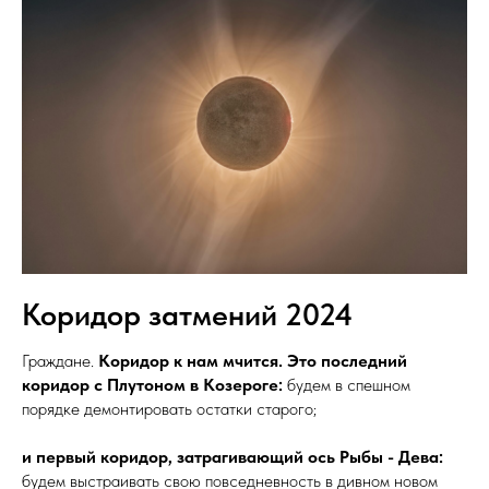
Коридор затмений 2024
Граждане.
Коридор к нам мчится. Это последний
коридор с Плутоном в Козероге:
будем в спешном
порядке демонтировать остатки старого;
и первый коридор, затрагивающий ось Рыбы - Дева:
будем выстраивать свою повседневность в дивном новом