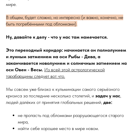
мире.
В общем, будет сложно, но интересно (и важно, конечно, не
быть погребёнными под обломками).
Ну, давайте к делу - что у нас там намечается.
Это переходный коридор: начинается он полнолунием
и лунным затмением на оси Рыбы - Дева, а
заканчивается новолунием и солнечным затмением на
оси Овен - Весы.
Из всей этой астрологической
тарабарщины следует вот что.
Мы совсем уже близко к кульминации самого серьёзного
кризиса за последние несколько столетий, и
задач у нас
,
людей далёких от принятия глобальных решений,
две:
не пропасть под обломками разрушающегося старого
мира,
найти себе хорошее место в мире новом.