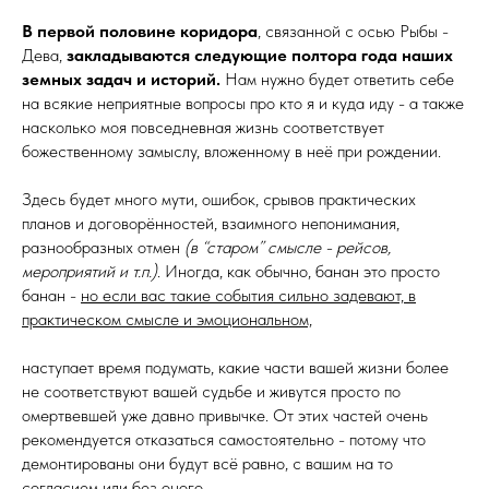
В первой половине коридора
, связанной с осью Рыбы -
Дева,
закладываются следующие полтора года наших
земных задач и историй.
Нам нужно будет ответить себе
на всякие неприятные вопросы про кто я и куда иду - а также
насколько моя повседневная жизнь соответствует
божественному замыслу, вложенному в неё при рождении.
Здесь будет много мути, ошибок, срывов практических
планов и договорённостей, взаимного непонимания,
разнообразных отмен
(в “старом” смысле - рейсов,
мероприятий и т.п.)
. Иногда, как обычно, банан это просто
банан -
но если вас такие события сильно задевают, в
практическом смысле и эмоциональном,
наступает время подумать, какие части вашей жизни более
не соответствуют вашей судьбе и живутся просто по
омертвевшей уже давно привычке. От этих частей очень
рекомендуется отказаться самостоятельно - потому что
демонтированы они будут всё равно, с вашим на то
согласием или без оного.