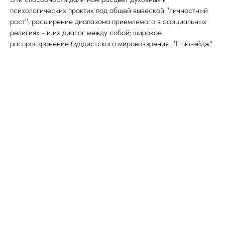
психологических практик под общей вывеской "личностный
рост"; расширение диапазона приемлемого в официальных
религиях - и их диалог между собой; широкое
распространение буддистского мировоззрения. "Нью-эйдж"
пришёл в каждый дом, и даже самые отсталые слои
населения начали задумываться о своём внутреннем мире.
(В скобках замечу, что начался этот процесс на Нептуне в
Скорпионе, 1956 - 1970, из глубокого стремления познать
тонкий мир и научиться с ним инструментально
взаимодействовать, но великий популяризатор Нептун в
Стрельце естественным образом и обмелил это движение)
.
С другой стороны, эти же способности не дают вовремя
заткнуться и начать делать то, что надо делать, просто
потому, что это надо сделать; довериться своей судьбе и
пройти трудный её участок в полном сознании, внимании и с
необходимой стойкостью; принять свою обычность и
"неизбранность".