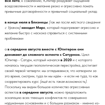
Всё лето
, к сожалению, Юпитер раздувает ощущение
вседозволенности и желание резко и агрессивно ломать
привычные договорённости и привычный социальный уклад:
в конце июля в Близнецы
(так же после жёсткого свидания
с Ураном)
заходит Марс
, который подогревает агрессию и
желание быстро с наскока справиться с системными
проблемами
а
в середине августа вместе с Юпитером они
доезжают до сложного аспекта с Сатурном.
Цикл
Юпитер - Сатурн, который начался
в 2020
и с которого
началась текущая геополитическая перестройка, достигает
своей первой четверти: мы оглядываемся, что натворили за
это время, смотрим, туда ли мы идём - и если не туда, то как
скорректировать курс
(ещё есть такая возможность)
.
Поскольку мы видим большое количество агрессивных
аспектов
в середине августа
, можно предположить
эскалацию всех тлеющих конфликтов по совершенно
надуманным основаниям и с большим размахом - именно из-