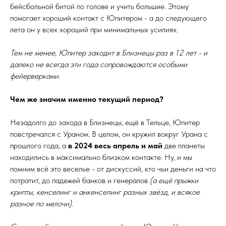
бейсбольной битой по голове и учить большие. Этому
помогает хороший контакт с Юпитером - а до следующего
лета он у всех хороший при минимальных усилиях.
Тем не менее, Юпитер заходит в Близнецы раз в 12 лет - и
далеко не всегда эти года сопровождаются особыми
фейерверками.
Чем же значим именно текущий период?
Незадолго до захода в Близнецы, ещё в Тельце, Юпитер
повстречался с Ураном. В целом, он кружил вокруг Урана с
прошлого года, а
в 2024 весь апрель и май
две планеты
находились в максимально близком контакте. Ну, и мы
помним всё это веселье - от дискуссий, кто чьи деньги на что
потратит, до падежей банков и генералов
(а ещё прыжки
крипты, кенселинг и анкенселинг разных звёзд, и всякое
разное по мелочи)
.