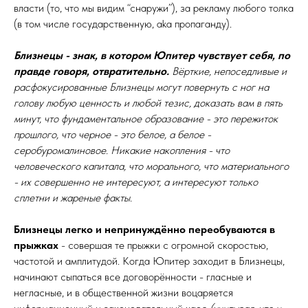
власти (то, что мы видим “снаружи”), за рекламу любого толка
(в том числе государственную, aka пропаганду).
Близнецы - знак, в котором Юпитер чувствует себя, по
правде говоря, отвратительно.
Вёрткие, непоседливые и
расфокусированные Близнецы могут повернуть с ног на
голову любую ценность и любой тезис, доказать вам в пять
минут, что фундаментальное образование - это пережиток
прошлого, что черное - это белое, а белое -
серобуромалиновое. Никакие накопления - что
человеческого капитала, что морального, что материального
- их совершенно не интересуют, а интересуют только
сплетни и жареные факты.
Близнецы легко и непринуждённо переобуваются в
прыжках
- совершая те прыжки с огромной скоростью,
частотой и амплитудой. Когда Юпитер заходит в Близнецы,
начинают сыпаться все договорённости - гласные и
негласные, и в общественной жизни воцаряется