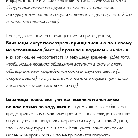
информационный и законодательный хаос
(учитывая, что и
Сатурн нам нынче не дружок в смысле установления
порядка, в том числе и государственного - дела до лета 26го
становятся совсем плохи)
.
Если, однако, немного замедлиться и приглядеться,
Близнецы могут посмотреть принципиально по-новому
на устоявшееся
(веками)
правила и кодексы
- и найти в
них вопиющие несоответствия текущему времени.
(Для того,
чтобы новые правила общежития вступили в силу и стали
общепринятыми, потребуются как минимум лет шесть (а
скорее девять) - но увидеть их и начать в первых прикидках
воплощать - можно вот прям сразу)
.
Близнецы позволяют учиться важным и значимым
вещам прямо по ходу жизни
- тут у известного блогера
вроде тривиальную максиму прочитал, но неожиданно зашло,
а тут случайные попутчики маршрутки окунули в такой дзен,
что никакому гуру не снилось. Если уметь замечать такие
маленькие уроки жизни, то не приходится получать