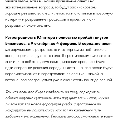
учился летом: если вы нашли правильные ответы на
экзистенциальные вопросы, то будут зафиксированы
хорошие результаты, а если летом таки скатились в позорную
истерику и разрушение процессов и проектов - они
разрушатся окончательно.
Ретроградность Юпитера полностью пройдёт внутри
Близнецов: с 9 октября до 4 февраля.
В середине июля
мы заруливаем в ретро-петлю и вынырнем из неё только в
конце апреля следующего года. В практическом смысле это
значит, что всё это время юпитерианские процессы будут
идти спиралью: решения середины лета - начала осени будут
пересматриваться и перетряхиваться осенью - зимой, а
потом снова возвращаться уже в окончательном виде весной.
Так что если вас будет колбасить на тему, подходит ли
обивка недавно купленной яхты под цвет ваших глаз, нужна
ли вам вот эта новая дорогущая учёба, с достойным ли
кандидатом вы помолвились или тот ли карьерный путь
выбрали - это нормально. Внимательно рассматривайте ваши