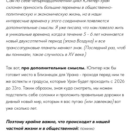
Сам по себе четырнадцатилетний цикл Юпитер-Уран
склонен приносить большие перемены в общественно-
политическую и экономическую жизнь, но в наши
интересные времена у этого соединения появляются
дополнительные смыслы. Я уже писала, что нам повезло жить
в уникальные времена, когда в течение 5 - 6 лет начинается
новый двухсотлетний период (эпоха Воздуха) и все
транссатурновые планеты меняют знак. (Последний раз, чтоб
вы понимали, такое случилось в XV веке.)
Так вот,
про дополнительные смыслы.
Юпитер как бы
готовит место в Близнецах для Урана - проходя перед ним те
же аспекты и градусы, которые Уран будет проходить с 2026
до 33го. Таким образом, зная куда смотреть, мы можем
подстелить себе соломки и проложить правильные дорожки в
дивный новый мир, которым я вас пугаю
(или завлекаю)
вот
уже сколько лет.
Поэтому крайне важно, что происходит в нашей
частной жизни и в общественной:
помимо