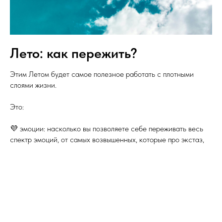
Лето: как пережить?
Этим Летом будет самое полезное работать с плотными
слоями жизни.
Это:
💜 эмоции: насколько вы позволяете себе переживать весь
спектр эмоций, от самых возвышенных, которые про экстаз,
единство с миром всех чувствующих существ, глубокое
сострадание и безусловную любовь - до самых порицаемых,
таких как гнев, ненависть, зависть, злоба (и всё, что между,
конечно)?
Абсолютно все наши эмоции являются просто топливом для
дел - для каждого дела нужно разное топливо. Если вы что-то